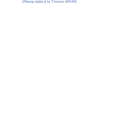
(Manip radio à la Timone APHM)
NOUS CONTACTER
Regroupe les organismes et sociétés savantes en liens avec
la profession de manipulateur d’électroradiologie médicale.
Association loi 1901
47 avenue Verdier
92120 Montrouge, France
contact@cnpmem.fr
RESTEZ À JOUR
Abonnez-vous à notre newsletter pour être à jour