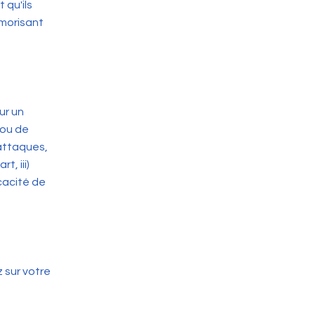
 qu'ils
émorisant
ur un
 ou de
-attaques,
t, iii)
cacité de
 sur votre