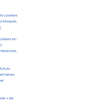
els cookies
s bloquer,
/
.
cookies en
ez
références
futurs
certaines
ter
Aide » de