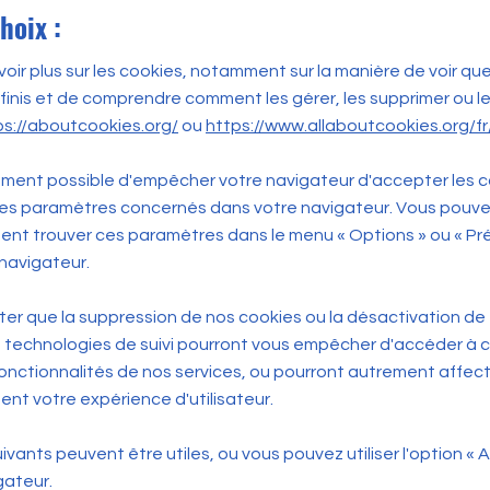
hoix :
voir plus sur les cookies, notamment sur la manière de voir qu
finis et de comprendre comment les gérer, les supprimer ou le
ps://aboutcookies.org/
ou
https://www.allaboutcookies.org/fr
lement possible d'empêcher votre navigateur d'accepter les 
les paramètres concernés dans votre navigateur. Vous pouv
nt trouver ces paramètres dans le menu « Options » ou « P
 navigateur.
oter que la suppression de nos cookies ou la désactivation de 
 technologies de suivi pourront vous empêcher d'accéder à 
onctionnalités de nos services, ou pourront autrement affec
nt votre expérience d'utilisateur.
uivants peuvent être utiles, ou vous pouvez utiliser l'option « 
gateur.