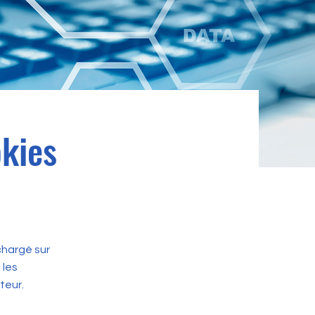
okies
échargé sur
 les
teur.