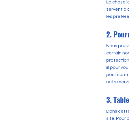
La chose la
servent à 
les préfére
2. Pour
Nous pouvo
certain no
protection 
ii) pour vo
pour contr
notre servi
3. Tabl
Dans cette
site. Pour 