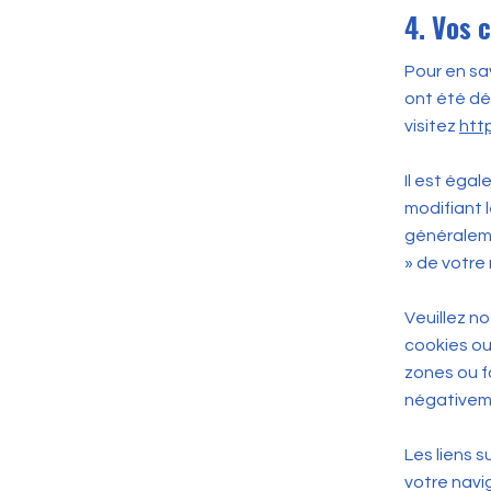
4. Vos c
Pour en sa
ont été dé
visitez
htt
Il est éga
modifiant 
généraleme
» de votre
Veuillez n
cookies ou
zones ou f
négativeme
Les liens s
votre navi