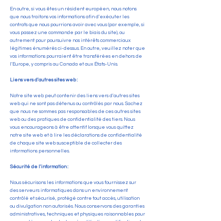
En outre, si vous êtes un résident européen, nous notons
que nous traitons vos informations afin d'exécuter les
contrats que nous pourrions avoir avec vous (par exemple, si
vous passez une commande par le biais du site), ou
autrement pour poursuivre nos intérêts commerciaux
légitimes énumérés ci-dessus. En outre, veuillez noter que
vos informations pourraient être transférées en dehors de
l'Europe, y compris au Canada et aux États-Unis.
Liens vers d'autres sites web :
Notre site web peut contenir des liens vers d'autres sites
web qui ne sont pas détenus ou contrôlés par nous. Sachez
que nous ne sommes pas responsables de ces autres sites
web ou des pratiques de confidentialité des tiers. Nous
vous encourageons à être attentif lorsque vous quittez
notre site web et à lire les déclarations de confidentialité
de chaque site web susceptible de collecter des
informations personnelles.
Sécurité de l'information :
Nous sécurisons les informations que vous fournissez sur
des serveurs informatiques dans un environnement
contrôlé et sécurisé, protégé contre tout accès, utilisation
ou divulgation non autorisés. Nous conservons des garanties
administratives, techniques et physiques raisonnables pour