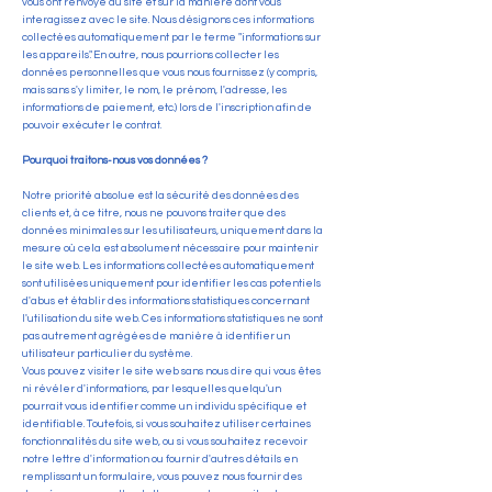
vous ont renvoyé au site et sur la manière dont vous
interagissez avec le site. Nous désignons ces informations
collectées automatiquement par le terme "informations sur
les appareils". En outre, nous pourrions collecter les
données personnelles que vous nous fournissez (y compris,
mais sans s'y limiter, le nom, le prénom, l'adresse, les
informations de paiement, etc.) lors de l'inscription afin de
pouvoir exécuter le contrat.
Pourquoi traitons-nous vos données ?
Notre priorité absolue est la sécurité des données des
clients et, à ce titre, nous ne pouvons traiter que des
données minimales sur les utilisateurs, uniquement dans la
mesure où cela est absolument nécessaire pour maintenir
le site web. Les informations collectées automatiquement
sont utilisées uniquement pour identifier les cas potentiels
d'abus et établir des informations statistiques concernant
l'utilisation du site web. Ces informations statistiques ne sont
pas autrement agrégées de manière à identifier un
utilisateur particulier du système.
Vous pouvez visiter le site web sans nous dire qui vous êtes
ni révéler d'informations, par lesquelles quelqu'un
pourrait vous identifier comme un individu spécifique et
identifiable. Toutefois, si vous souhaitez utiliser certaines
fonctionnalités du site web, ou si vous souhaitez recevoir
notre lettre d'information ou fournir d'autres détails en
remplissant un formulaire, vous pouvez nous fournir des