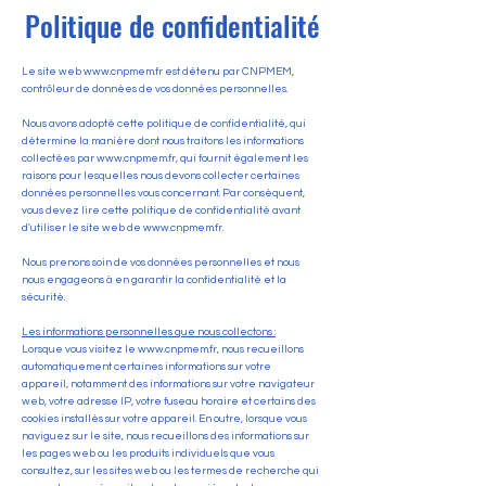
Politique de confidentialité
Le site web
www.cnpmem.fr
est détenu par CNPMEM,
contrôleur de données de vos données personnelles.
Nous avons adopté cette politique de confidentialité, qui
détermine la manière dont nous traitons les informations
collectées par
www.cnpmem.fr
, qui fournit également les
raisons pour lesquelles nous devons collecter certaines
données personnelles vous concernant. Par conséquent,
vous devez lire cette politique de confidentialité avant
d'utiliser le site web de
www.cnpmem.fr
.
Nous prenons soin de vos données personnelles et nous
nous engageons à en garantir la confidentialité et la
sécurité.
Les informations personnelles que nous collectons :
Lorsque vous visitez le www.cnpmem.fr, nous recueillons
automatiquement certaines informations sur votre
appareil, notamment des informations sur votre navigateur
web, votre adresse IP, votre fuseau horaire et certains des
cookies installés sur votre appareil. En outre, lorsque vous
naviguez sur le site, nous recueillons des informations sur
les pages web ou les produits individuels que vous
consultez, sur les sites web ou les termes de recherche qui