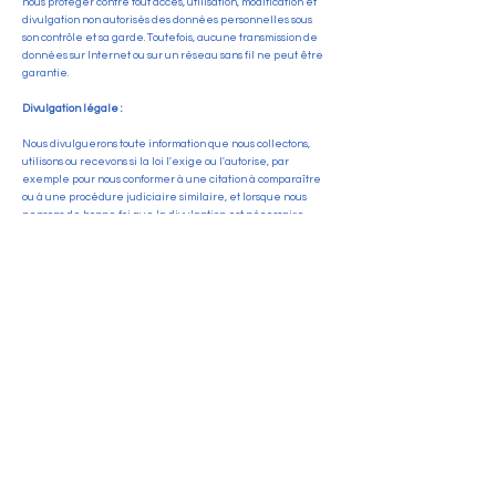
nous protéger contre tout accès, utilisation, modification et
divulgation non autorisés des données personnelles sous
son contrôle et sa garde. Toutefois, aucune transmission de
données sur Internet ou sur un réseau sans fil ne peut être
garantie.
Divulgation légale :
Nous divulguerons toute information que nous collectons,
utilisons ou recevons si la loi l'exige ou l'autorise, par
exemple pour nous conformer à une citation à comparaître
ou à une procédure judiciaire similaire, et lorsque nous
pensons de bonne foi que la divulgation est nécessaire
pour protéger nos droits, votre sécurité ou celle d'autrui,
enquêter sur une fraude ou répondre à une demande du
gouvernement.
Informations de contact :
Si vous souhaitez nous contacter pour comprendre
davantage la présente politique ou si vous souhaitez nous
contacter concernant toute question relative aux droits
individuels et à vos informations personnelles, vous pouvez
envoyer un courriel à contact@cnpmem.fr.