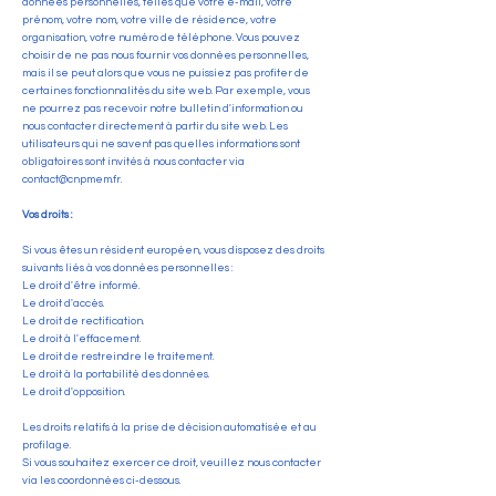
données personnelles, telles que votre e-mail, votre
prénom, votre nom, votre ville de résidence, votre
organisation, votre numéro de téléphone. Vous pouvez
choisir de ne pas nous fournir vos données personnelles,
mais il se peut alors que vous ne puissiez pas profiter de
certaines fonctionnalités du site web. Par exemple, vous
ne pourrez pas recevoir notre bulletin d'information ou
nous contacter directement à partir du site web. Les
utilisateurs qui ne savent pas quelles informations sont
obligatoires sont invités à nous contacter via
contact@cnpmem.fr
.
Vos droits :
Si vous êtes un résident européen, vous disposez des droits
suivants liés à vos données personnelles :
Le droit d'être informé.
Le droit d'accès.
Le droit de rectification.
Le droit à l'effacement.
Le droit de restreindre le traitement.
Le droit à la portabilité des données.
Le droit d'opposition.
Les droits relatifs à la prise de décision automatisée et au
profilage.
Si vous souhaitez exercer ce droit, veuillez nous contacter
via les coordonnées ci-dessous.