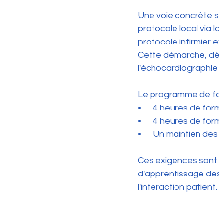
Une voie concrète s'
protocole local via l
protocole infirmier 
Cette démarche, dé
l'échocardiographie
Le programme de for
•      4 heures de fo
•      4 heures de f
•      Un maintien d
Ces exigences sont 
d'apprentissage des 
l'interaction patient.