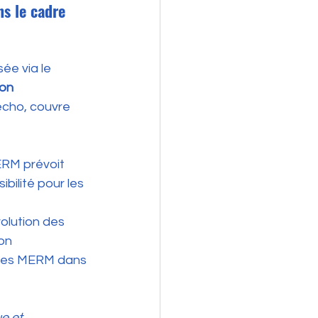
ns le cadre 
ée via le 
on 
'écho, couvre 
ERM prévoit 
ibilité pour les 
 
olution des 
on 
 les MERM dans 
e et 