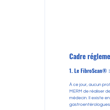
Cadre réglemen
1. Le FibroScan® 
À ce jour, aucun pr
MERM de réaliser de
médecin. Il existe e
gastroentérologues