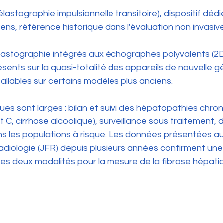
(élastographie impulsionnelle transitoire), dispositif dé
ens, référence historique dans l'évaluation non invasive
d'élastographie intégrés aux échographes polyvalents (
sents sur la quasi-totalité des appareils de nouvelle g
allables sur certains modèles plus anciens.
iques sont larges : bilan et suivi des hépatopathies chro
t C, cirrhose alcoolique), surveillance sous traitement, 
s les populations à risque. Les données présentées a
iologie (JFR) depuis plusieurs années confirment une 
es deux modalités pour la mesure de la fibrose hépati