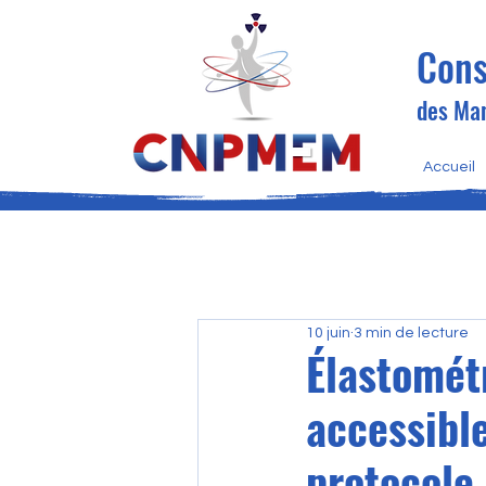
Cons
des Man
Accueil
10 juin
3 min de lecture
Élastomét
accessibl
protocole