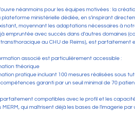
ouvre néanmoins pour les équipes motivées : la créatio
a plateforme ministérielle dédiée, en s'inspirant directe
existant, moyennant les adaptations nécessaires à notr
jà empruntée avec succès dans d'autres domaines (
 transthoracique au CHU de Reims), est parfaitement 
mation associé est particulièrement accessible :
rmation théorique
ormation pratique incluant 100 mesures réalisées sous tu
es compétences garanti par un seuil minimal de 70 patien
parfaitement compatibles avec le profil et les cap
acit
MERM, qui maîtrisent déjà les bases de l'imagerie par 