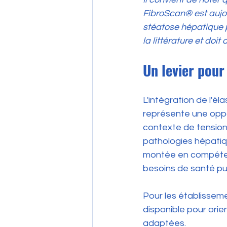
FibroScan® est aujou
stéatose hépatique 
la littérature et doi
Un levier pour
L'intégration de l'é
représente une oppor
contexte de tensio
pathologies hépatiqu
montée en compéten
besoins de santé pu
Pour les établisse
disponible pour ori
adaptées.