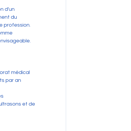
n d'un 
ment du 
e profession. 
comme 
envisageable.
torat médical
ts par an
és 
ultrasons et de 