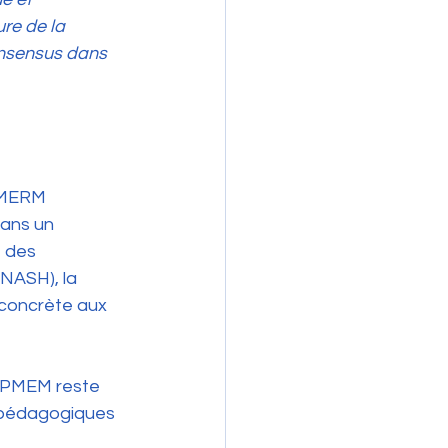
re de la 
onsensus dans 
s MERM 
Dans un 
 des 
NASH), la 
concrète aux 
NPMEM reste 
t pédagogiques 