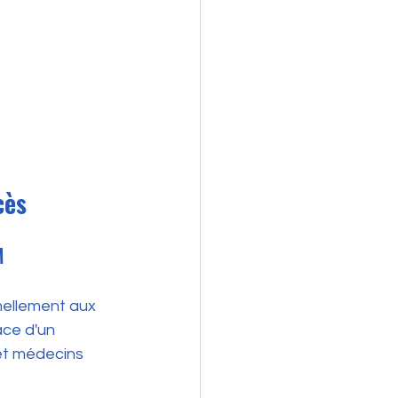
cès
M
mellement aux 
ce d'un 
 et médecins 