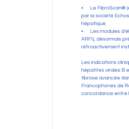
•      Le FibroScan® 
par la société Echos
hépatique.
•      Les modules 
ARFI), désormais pré
rétroactivement inst
Les indications clin
hépatites virales B e
fibrose avancée dan
Francophones de Rad
concordance entre l