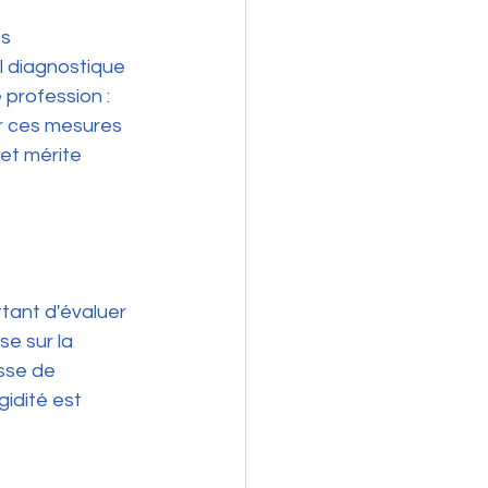
s 
l diagnostique 
profession : 
r ces mesures 
et mérite 
tant d'évaluer 
se sur la 
sse de 
igidité est 