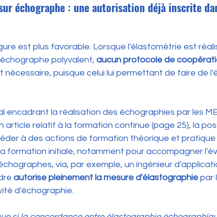
 sur échographe : une autorisation déjà inscrite da
ure est plus favorable. Lorsque l'élastométrie est réalis
 échographe polyvalent, 
aucun protocole de coopérati
st nécessaire,
 puisque celui lui permettant de faire de l
al encadrant la réalisation des échographies par les M
 article relatif à la formation continue (page 25), la poss
éder à des actions de formation théorique et pratique
a formation initiale, notamment pour accompagner l'év
échographes, via, par exemple, un ingénieur d'applicati
dre 
autorise pleinement la mesure d'élastographie
 par
ivité d'échographie.
 que si la concordance entre élastographie échographiqu