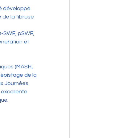
dié développé 
 de la fibrose 
2D-SWE, pSWE, 
énération et 
niques (MASH, 
dépistage de la 
ux Journées 
excellente 
que.