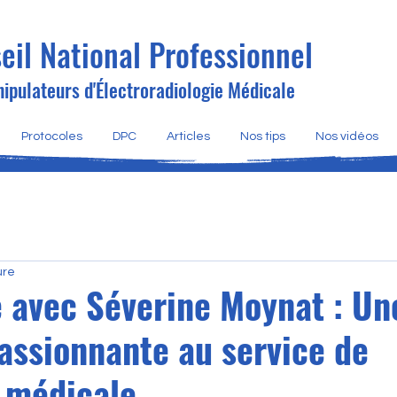
eil National Professionnel
ipulateurs d'Électroradiologie Médicale
Protocoles
DPC
Articles
Nos tips
Nos vidéos
ure
 avec Séverine Moynat : Un
passionnante au service de
e médicale