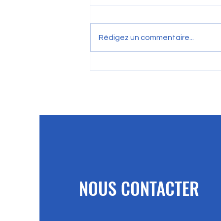
Rédigez un commentaire...
DRIM-M & DRIMbox : Le partage
d'imagerie médicale et son
impact sur les MEM
NOUS CONTACTER