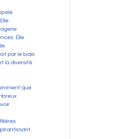
ppelé 
Elle 
magerie 
nces. Elle 
de 
 par le biais 
t la diversité 
rdemment que 
mbreux 
voir 
 
ilières 
garantissant 