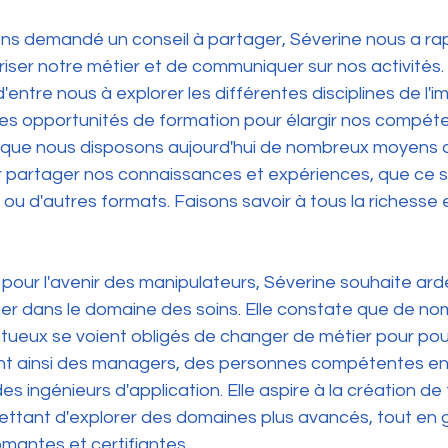
ons demandé un conseil à partager, Séverine nous a ra
riser notre métier et de communiquer sur nos activités. 
ntre nous à explorer les différentes disciplines de l'i
 les opportunités de formation pour élargir nos compéte
 que nous disposons aujourd'hui de nombreux moyens 
partager nos connaissances et expériences, que ce soit
, ou d'autres formats. Faisons savoir à tous la richesse e
 pour l'avenir des manipulateurs, Séverine souhaite a
uer dans le domaine des soins. Elle constate que de no
ntueux se voient obligés de changer de métier pour pou
nt ainsi des managers, des personnes compétentes en
s ingénieurs d'application. Elle aspire à la création de f
ettant d'explorer des domaines plus avancés, tout en 
mantes et certifiantes.