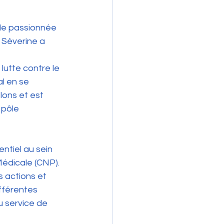
le passionnée 
 Séverine a 
lutte contre le 
l en se 
lons et est 
pôle 
ntiel au sein 
édicale (CNP). 
s actions et 
fférentes 
 service de 