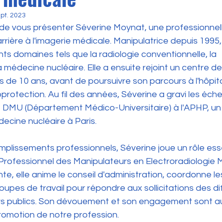
pt. 2023
e vous présenter Séverine Moynat, une professionnel
rrière à l'imagerie médicale. Manipulatrice depuis 1995,
ts domaines tels que la radiologie conventionnelle, la 
édecine nucléaire. Elle a ensuite rejoint un centre de 
de 10 ans, avant de poursuivre son parcours à l'hôpita
oprotection. Au fil des années, Séverine a gravi les éche
e DMU (Département Médico-Universitaire) à l'APHP, un 
ecine nucléaire à Paris.
plissements professionnels, Séverine joue un rôle esse
Professionnel des Manipulateurs en Electroradiologie M
te, elle anime le conseil d'administration, coordonne le
upes de travail pour répondre aux sollicitations des di
rs publics. Son dévouement et son engagement sont au
 promotion de notre profession.