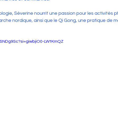
logie, Séverine nourrit une passion pour les activités p
rche nordique, ainsi que le Qi Gong, une pratique de ma
UpSNDg9Sc?si=giwbjiO0-LWtKmQZ