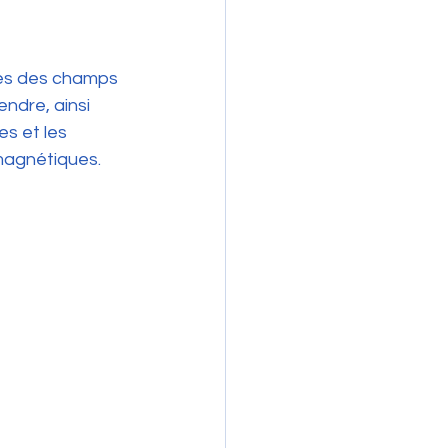
ques des champs 
ndre, ainsi 
s et les 
omagnétiques.