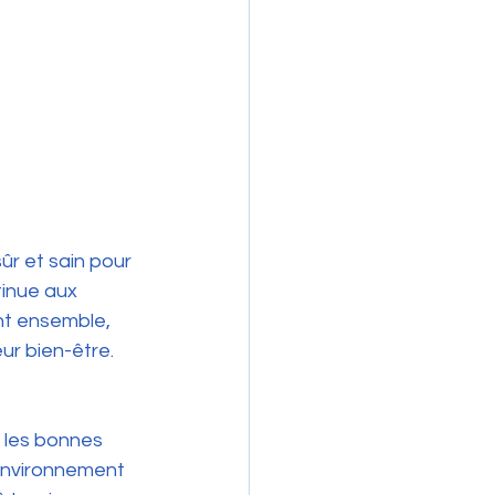
ûr et sain pour 
tinue aux 
nt ensemble, 
ur bien-être.
 les bonnes 
 environnement 