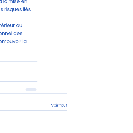
à la mise en 
 risques liés 
térieur au 
onnel des 
omouvoir la 
Voir tout