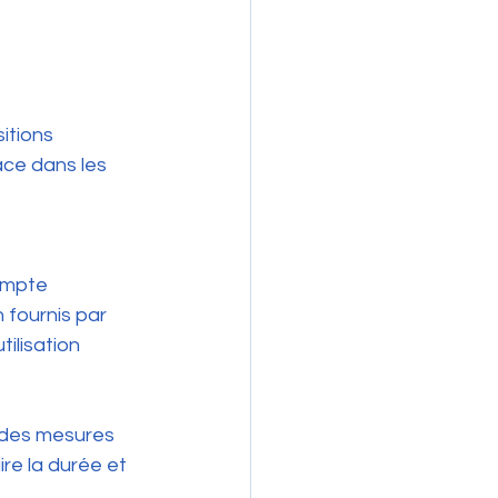
itions 
ace dans les 
ompte 
 fournis par 
tilisation 
e des mesures 
re la durée et 