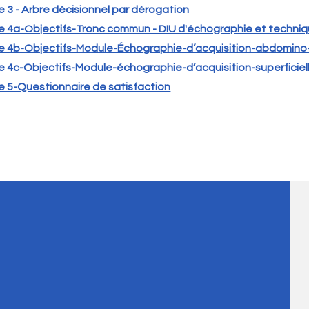
 3 - Arbre décisionnel par dérogation
 4a-Objectifs-Tronc commun - DIU d'échographie et techniq
 4b-Objectifs-Module-Échographie-d’acquisition-abdomino
 4c-Objectifs-Module-échographie-d’acquisition-superficiel
 5-Questionnaire de satisfaction