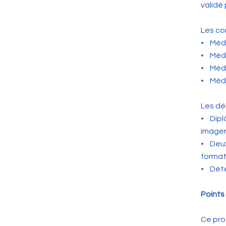
validé
Les co
• Méd
• Méde
• Méde
• Méde
Les dé
• Dipl
imager
• Deux
format
• Déte
Points
Ce pro