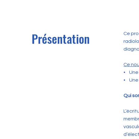
Présentation
Ce pro
radiol
diagno
Ce nou
• Une 
• Une 
Qui s
L’écri
membre
vascul
d’élec