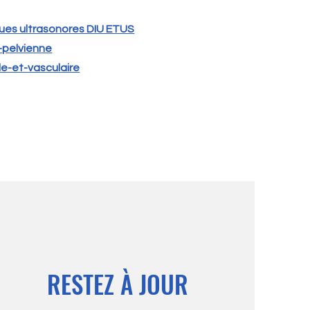
ues ultrasonores DIU ETUS
-pelvienne
le-et-vasculaire
RESTEZ À JOUR