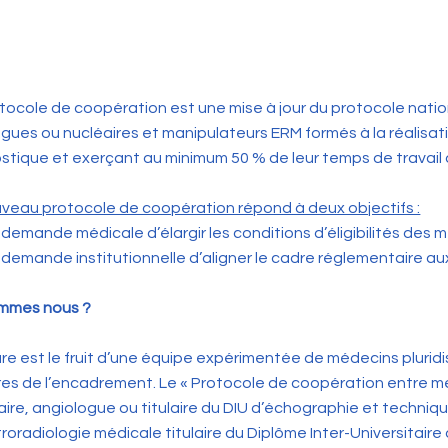
tocole de coopération est une mise à jour du protocole nati
ogues ou nucléaires et manipulateurs ERM formés à la réalisa
stique et exerçant au minimum 50 % de leur temps de travail
veau protocole de coopération répond à deux objectifs :
demande médicale d’élargir les conditions d’éligibilités des
demande institutionnelle d’aligner le cadre réglementaire aux
ommes nous ?
ture est le fruit d’une équipe expérimentée de médecins pluridi
s de l’encadrement. Le « Protocole de coopération entre mé
aire, angiologue ou titulaire du DIU d’échographie et techniq
troradiologie médicale titulaire du Diplôme Inter-Universitaire