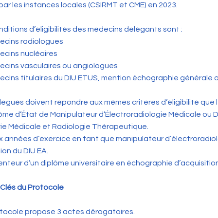
 par les instances locales (CSIRMT et CME) en 2023.
nditions d’éligibilités des médecins délégants sont :
ecins radiologues
cins nucléaires
cins vasculaires ou angiologues
cins titulaires du DIU ETUS, mention échographie générale 
légués doivent répondre aux mêmes critères d’éligibilité que l
ôme d’État de Manipulateur d’Électroradiologie Médicale ou 
ie Médicale et Radiologie Thérapeutique.
 années d’exercice en tant que manipulateur d’électroradiol
ion du DIU EA.
nteur d’un diplôme universitaire en échographie d’acquisitio
 Clés du Protocole
tocole propose 3 actes dérogatoires.