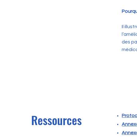
Pourqu
Il illu
l’amél
des pa
médica
Ressources
Protoc
Annexe
Annexe