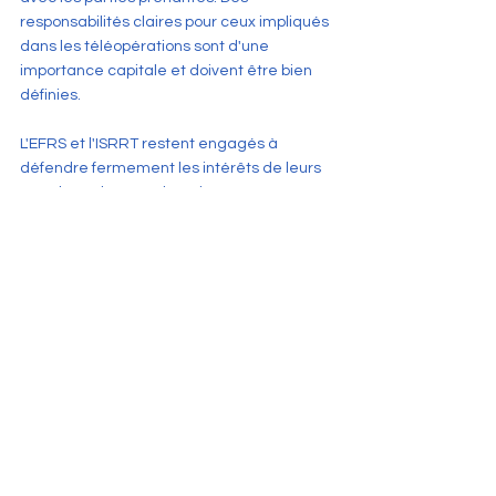
responsabilités claires pour ceux impliqués 
dans les téléopérations sont d'une 
importance capitale et doivent être bien 
définies.
L'EFRS et l'ISRRT restent engagés à 
défendre fermement les intérêts de leurs 
membres dans ce domaine.
Conseil d'administration de l'EFRS
Voir tout
Posts récents