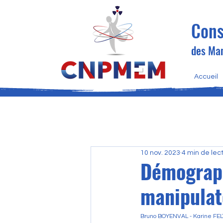
Cons
des Man
Accueil
10 nov. 2023
4 min de lec
Démograph
manipulat
Bruno BOYENVAL - Karine FE