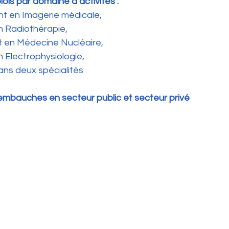
ois par domaine d’activités :
rcent en Imagerie médicale,
 en Radiothérapie, 
cent en Médecine Nucléaire, 
 en Electrophysiologie,
 dans deux spécialités
’embauches en secteur public et secteur privé 