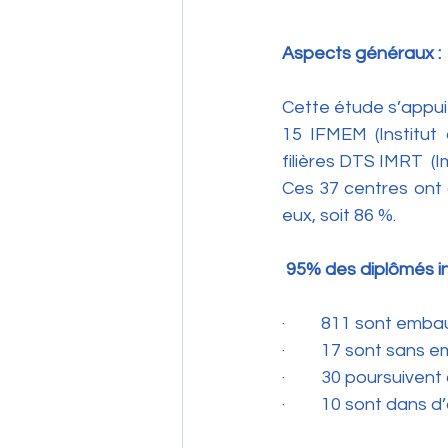
Aspects généraux :
Cette étude s’appuie
15 IFMEM (Institut 
filières DTS IMRT  (
Ces 37 centres ont 
eux, soit 86 %. 
95% des diplômés in
·         811 sont emb
·         17 sont sans e
·         30 poursuiven
·         10 sont dans 