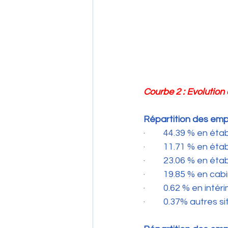
Courbe 2 : Evolution
Répartition des emplois
·         44.39 % en é
·         11.71 % en ét
·         23.06 % en é
·         19.85 % en ca
·         0.62 % en intér
·         0.37% autres s