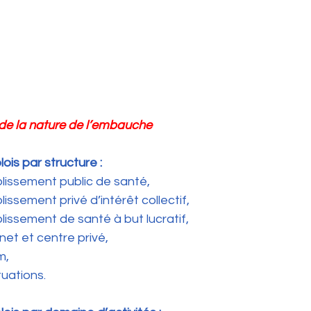
 de la nature de l’embauche
 par structure :              
tablissement public de santé, 
ablissement privé d’intérêt collectif,
tablissement de santé à but lucratif,
binet et centre privé,
im,
ituations.