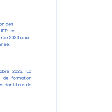
on des 
FR, les 
trée 2023 ainsi 
nnée.
obre 2023. La 
 de formation 
 dont il a eu la 