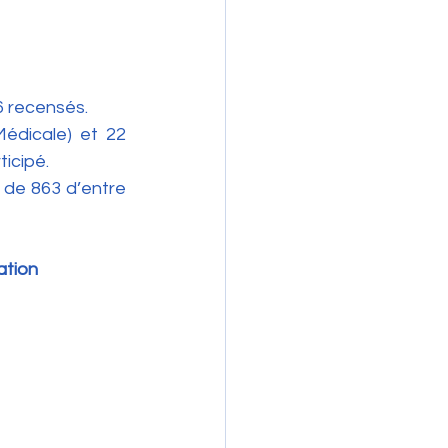
6 recensés.
édicale) et 22 
icipé.
de 863 d’entre 
ation