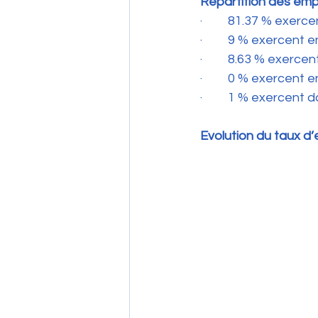
Répartition des empl
·         81.37 % exe
·         9 % exercent
·         8.63 % exer
·         0 % exercent
·         1 % exercent
Evolution du taux d