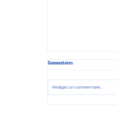
Commentaires
Rédigez un commentaire...
DRIM-M & DRIMbox : Le partage
d'imagerie médicale et son
impact sur les MEM