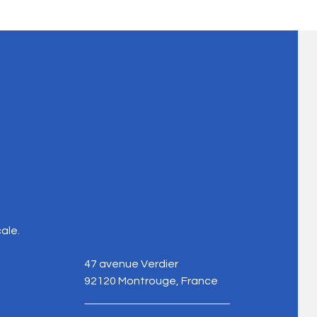
protocole de coopération
e
ale.
47 avenue Verdier
92120 Montrouge, France