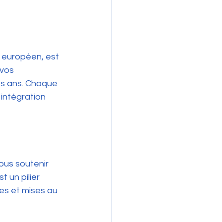
 européen, est 
vos 
es ans. Chaque 
intégration 
ous soutenir 
un pilier 
es et mises au 