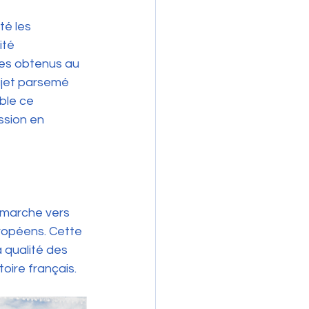
té les 
té 
mes obtenus au 
ujet parsemé 
ble ce 
ssion en 
 marche vers 
ropéens. Cette 
 qualité des 
oire français.