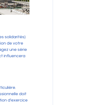
s solidarités) 
ion de votre 
gez une série 
t influencera 
culière. 
ionnelle doit 
ion d'exercice 