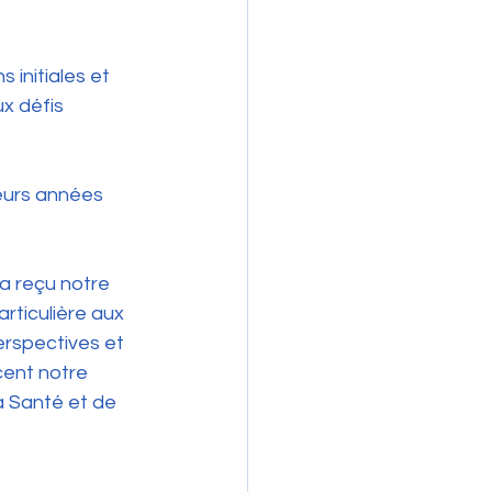
 initiales et 
x défis 
eurs années 
a reçu notre 
rticulière aux 
erspectives et 
cent notre 
a Santé et de 