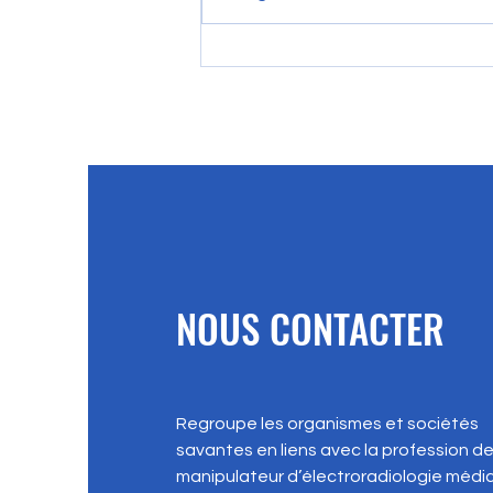
DRIM-M & DRIMbox : Le partage
d'imagerie médicale et son
impact sur les MEM
NOUS CONTACTER
Regroupe les organismes et sociétés
savantes en liens avec la profession d
manipulateur d’électroradiologie médic