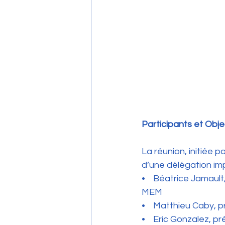
Participants et Obje
La réunion, initiée 
d’une délégation im
•    Béatrice Jamaul
MEM
•    Matthieu Caby, 
•    Eric Gonzalez, 