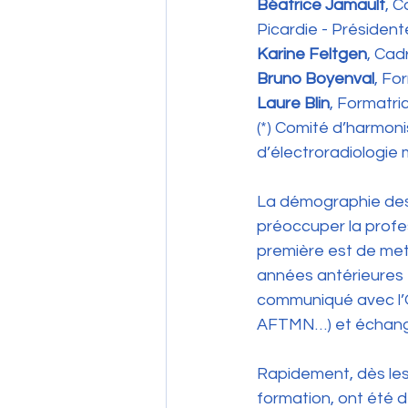
Béatrice Jamault
, 
Picardie - Préside
Karine Feltgen
, Cad
Bruno Boyenval
, Fo
Laure Blin
, Formatr
(*) Comité d’harmon
d’électroradiologie
La démographie des 
préoccuper la profe
première est de met
années antérieures e
communiqué avec l’
AFTMN…) et échangé
Rapidement, dès les
formation, ont été d