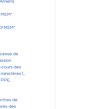
 Amiens 
CFMEM*
CHCFMEM*
 cesse de 
ission 
 cours des 
ministères1, 
FPPE, 
ntres de 
près des 