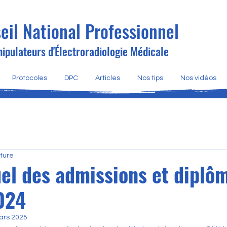
eil National Professionnel
ipulateurs d'Électroradiologie Médicale
Protocoles
DPC
Articles
Nos tips
Nos vidéos
cture
uel des admissions et diplô
024
ars 2025