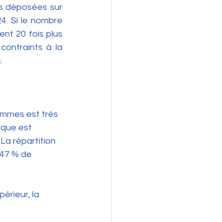
s déposées sur 
. Si le nombre 
nt 20 fois plus 
ontraints à la 
.
ommes est très 
ique est 
La répartition 
47 % de 
érieur, la 