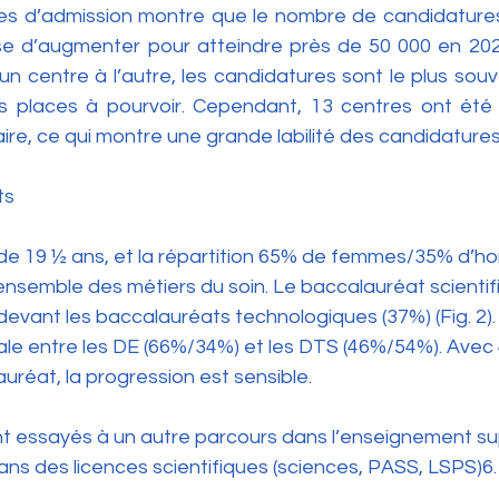
es d’admission montre que le nombre de candidature
e d’augmenter pour atteindre près de 50 000 en 2024
’un centre à l’autre, les candidatures sont le plus souve
 places à pourvoir. Cependant, 13 centres ont été c
e, ce qui montre une grande labilité des candidatures
ts
t de 19 ½ ans, et la répartition 65% de femmes/35% d’h
ensemble des métiers du soin. Le baccalauréat scientif
evant les baccalauréats technologiques (37%) (Fig. 2). 
le entre les DE (66%/34%) et les DTS (46%/54%). Avec 
réat, la progression est sensible.
nt essayés à un autre parcours dans l’enseignement sup
ans des licences scientifiques (sciences, PASS, LSPS)6.