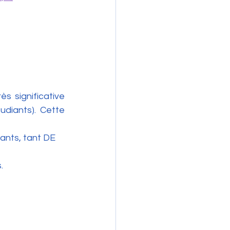
 significative 
diants). Cette 
ants, tant DE 
.