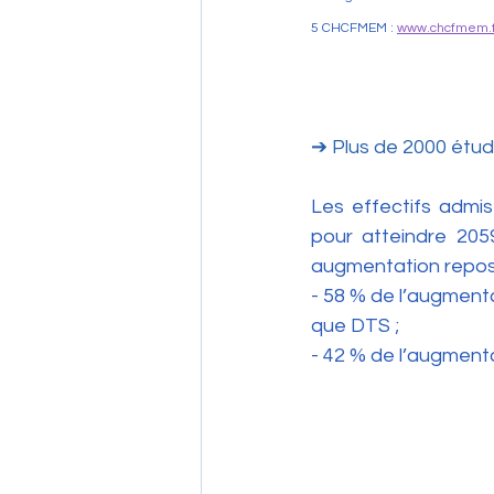
5 CHCFMEM : 
www.chcfmem.f
➔ Plus de 2000 étud
Les effectifs admi
pour atteindre 2059
augmentation repose
- 58 % de l’augmenta
que DTS ;
- 42 % de l’augment