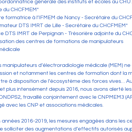
Coordonnatrice générale des instituts et écoles au CHU
nte du CHCFMEM*
re formatrice à l’IFMEM de Nancy - Secrétaire du CH
rmateur DTS IMRT de Lille - Secrétaire du CHCFMEM*
ice DTS IMRT de Perpignan - Trésorière adjointe du 
isation des centres de formations de manipulateurs 
 médicale
manipulateurs d’électroradiologie médicale (MEM) ne
ssion et notamment les centres de formation dont la m
tre à disposition de l’écosystème des forces vives… Au
t plus intensément depuis 2016, nous avons alerté les 
ONDPS2, travaillé conjointement avec le CNPMEM3 (A
 avec les CNP et associations médicales.
 années 2016-2019, les mesures engagées dans les ce
e solliciter des augmentations d’effectifs autorisés au