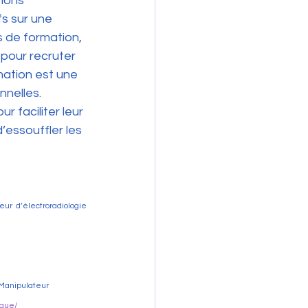
ions 
fs sur une 
s de formation, 
 pour recruter 
ation est une 
nelles. 
r faciliter leur 
essouffler les 
 d’électroradiologie 
Manipulateur 
eque/