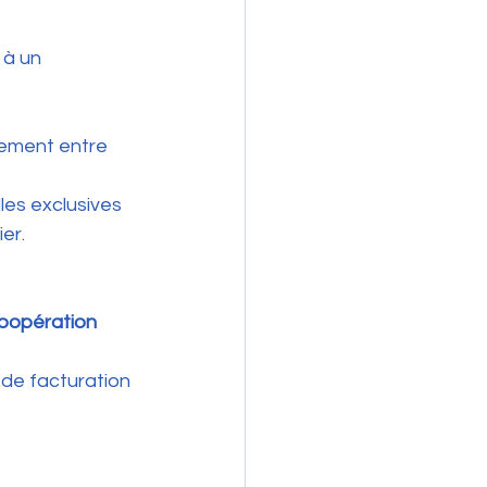
 à un 
rement entre 
les exclusives 
er. 
 coopération
de facturation 