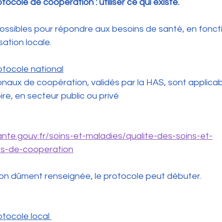
ocole de coopération : utiliser ce qui existe.
ossibles pour répondre aux besoins de santé, en fonct
sation locale.
rotocole national
naux de coopération, validés par la HAS, sont applicab
ire, en secteur public ou privé 
sante.gouv.fr/soins-et-maladies/qualite-des-soins-et-
es-de-cooperation
tion dûment renseignée, le protocole peut débuter.
otocole local 