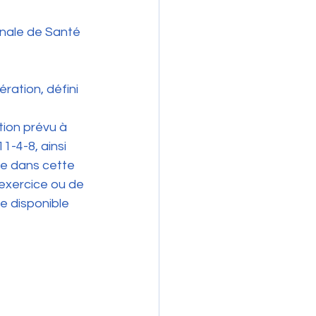
ation, défini 
tion prévu à 
1-4-8, ainsi 
ée dans cette 
’exercice ou de 
e disponible 