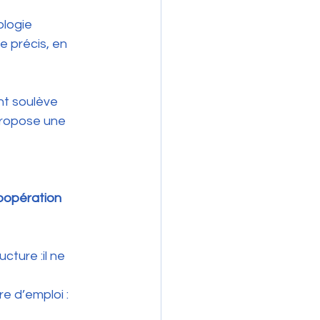
logie 
 précis, en 
nt soulève 
propose une 
oopération 
ture :il ne 
e d’emploi : 