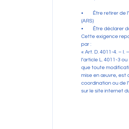
•	Être retirer de l’équipe initialement déclarée auprès de l’Agence Régionale de Santé 
(ARS)
•	Être déclarer
Cette exigence repo
par :
« Art. D. 4011-4. – 
l’article L. 4011-3 o
que toute modificat
mise en œuvre, est d
coordination ou de l
sur le site internet 