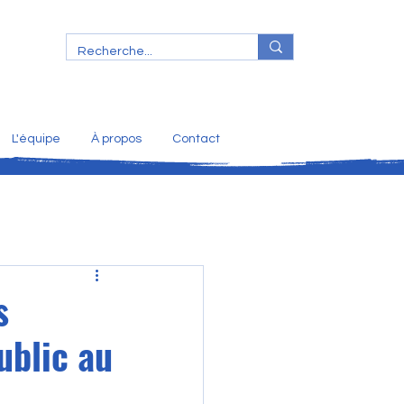
L'équipe
À propos
Contact
s
ublic au