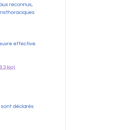
aux reconnus, 
ansthoraciques 
œuvre effective.
.3 kio)
 sont déclarés 