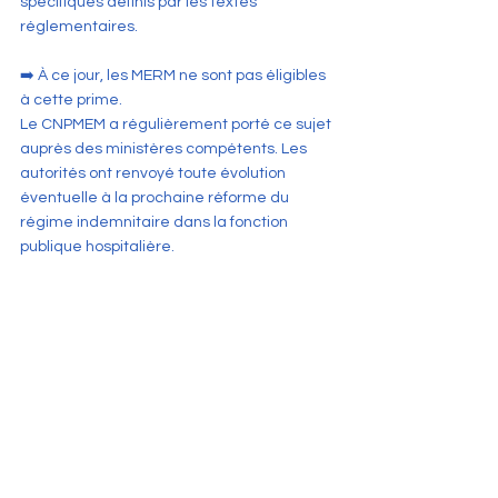
spécifiques définis par les textes 
réglementaires.
➡️ À ce jour, les MERM ne sont pas éligibles 
à cette prime.
Le CNPMEM a régulièrement porté ce sujet 
auprès des ministères compétents. Les 
autorités ont renvoyé toute évolution 
éventuelle à la prochaine réforme du 
régime indemnitaire dans la fonction 
publique hospitalière.