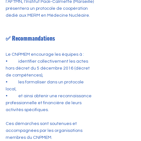
l’AFTMN, l’Institut Paoli-Calmette (Marseille) 
présentera un protocole de coopération 
dédié aux MERM en Médecine Nucléaire.
✅ Recommandations
Le CNPMEM encourage les équipes à :
•	identifier collectivement les actes 
hors décret du 5 décembre 2016 (décret 
de compétences),
•	les formaliser dans un protocole 
local,
•	et ainsi obtenir une reconnaissance 
professionnelle et financière de leurs 
activités spécifiques.
Ces démarches sont soutenues et 
accompagnées par les organisations 
membres du CNPMEM.