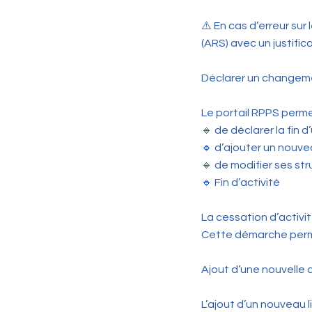
⚠️ En cas d’erreur su
(ARS) avec un justifica
Déclarer un changeme
Le portail RPPS perme
🔹 de déclarer la fin d’
🔹 d’ajouter un nouvea
🔹 de modifier ses st
🔹 Fin d’activité
La cessation d’activi
Cette démarche permet
Ajout d’une nouvelle a
L’ajout d’un nouveau l