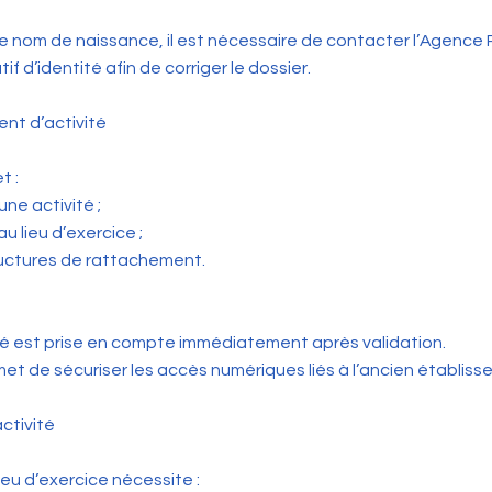
r le nom de naissance, il est nécessaire de contacter l’Agenc
tif d’identité afin de corriger le dossier.
nt d’activité
t :
une activité ;
u lieu d’exercice ;
ructures de rattachement.
té est prise en compte immédiatement après validation.
 de sécuriser les accès numériques liés à l’ancien établiss
ctivité
ieu d’exercice nécessite :