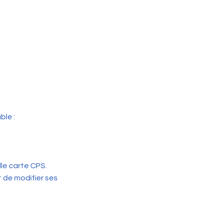
ble :
le carte CPS.
t de modifier ses