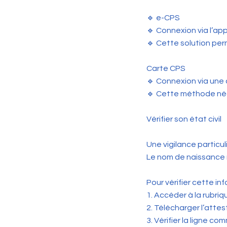
🔹 e-CPS
🔹 Connexion via l’app
🔹 Cette solution per
Carte CPS
🔹 Connexion via une 
🔹 Cette méthode néc
Vérifier son état civil
Une vigilance particu
Le nom de naissance re
Pour vérifier cette inf
1. Accéder à la rubriq
2. Télécharger l’attes
3. Vérifier la ligne c